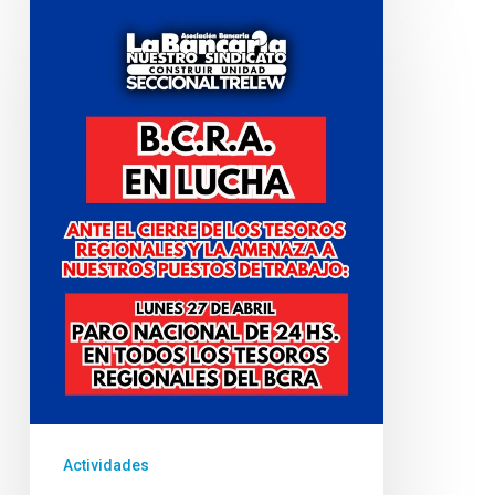
en
los
Tesoros
Regionales
del
BCRA:
no
al
achique,
no
a
los
despidos
Actividades