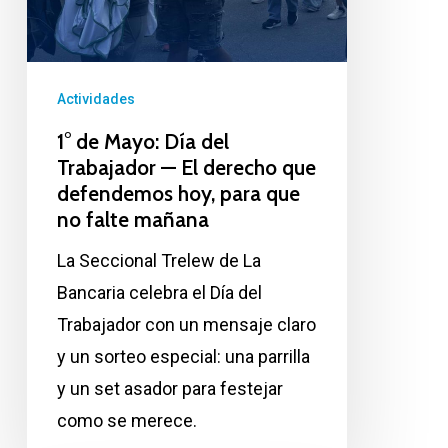
hoy,
para
que
Actividades
no
1° de Mayo: Día del
falte
Trabajador — El derecho que
mañana
defendemos hoy, para que
no falte mañana
La Seccional Trelew de La
Bancaria celebra el Día del
Trabajador con un mensaje claro
y un sorteo especial: una parrilla
y un set asador para festejar
como se merece.