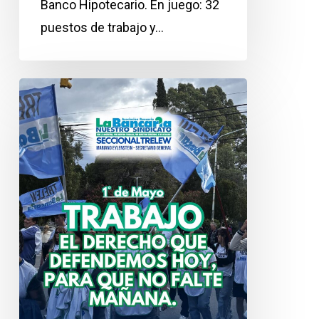
Banco Hipotecario. En juego: 32
puestos de trabajo y…
1°
de
Mayo:
Día
del
Trabajador
—
El
derecho
que
defendemos