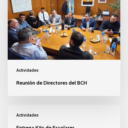
Directores
del
BCH
Actividades
Reunión de Directores del BCH
Entrega
Actividades
Kits
de
Entrega Kits de Escolares