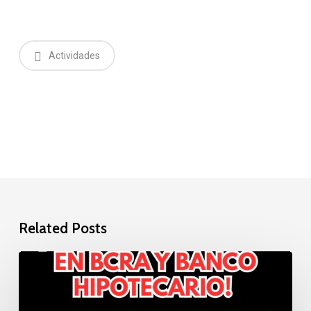
Actividades
Related Posts
Paro
nacional
el