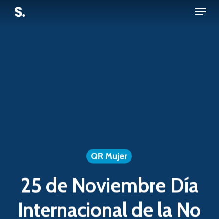
Menu
Skip
to
Close
main
Menu
content
QR Mujer
25 de Noviembre Día
Internacional de la No