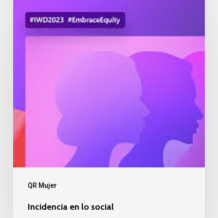
Incidencia
en
lo
social
QR Mujer
Incidencia en lo social