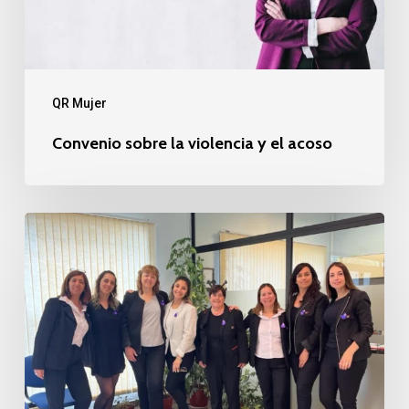
acoso
QR Mujer
Convenio sobre la violencia y el acoso
Actividades
Mes
de
la
No
Violencia