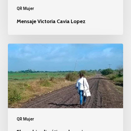
QR Mujer
Mensaje Victoria Cavia Lopez
El
cambio
climático
y
la
mujer
QR Mujer