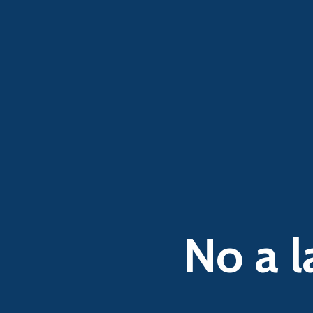
No a l