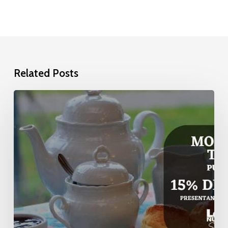
Related Posts
Mona
Lowisa
Te
Galés